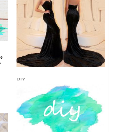
he
o
DIY