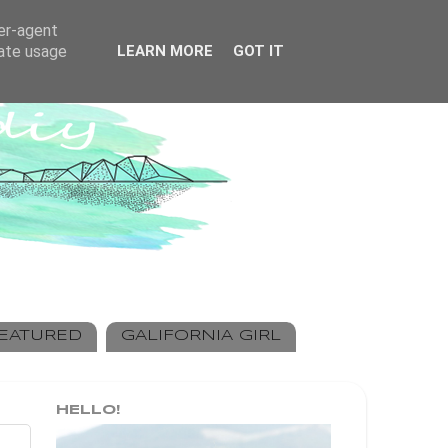
ser-agent
rate usage
LEARN MORE
GOT IT
EATURED
GALIFORNIA GIRL
HELLO!