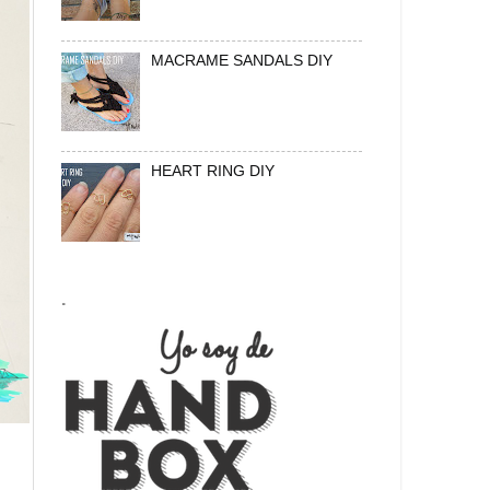
MACRAME SANDALS DIY
HEART RING DIY
.