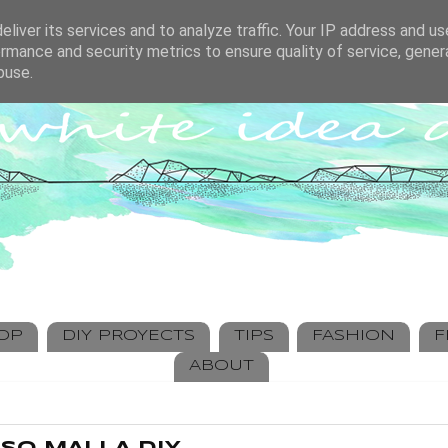
liver its services and to analyze traffic. Your IP address and u
rmance and security metrics to ensure quality of service, gene
buse.
HOP
DIY PROYECTS
TIPS
FASHION
F
ABOUT